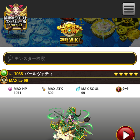
1068
パールヴァティ
No.
MAX Lv 99
MAX HP
MAX ATK
MAX SOUL
女性
1071
502
99