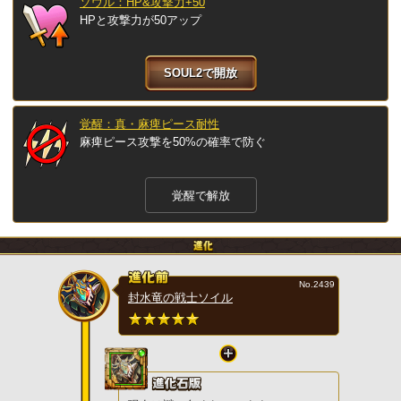
ソウル：HP&攻撃力+50
HPと攻撃力が50アップ
SOUL2で開放
覚醒：真・麻痺ピース耐性
麻痺ピース攻撃を50%の確率で防ぐ
覚醒で解放
No.2439
封水竜の戦士ソイル