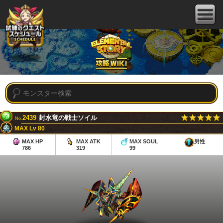
2439
封水竜の戦士ソイル
No.
MAX Lv 80
MAX HP
MAX ATK
MAX SOUL
男性
786
319
99