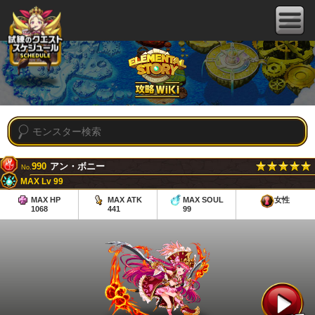
990
アン・ボニー
No.
MAX Lv 99
MAX HP
MAX ATK
MAX SOUL
女性
1068
441
99