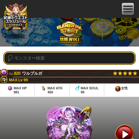
820
ワルプルガ
No.
MAX Lv 99
MAX HP
MAX ATK
MAX SOUL
女性
981
450
99