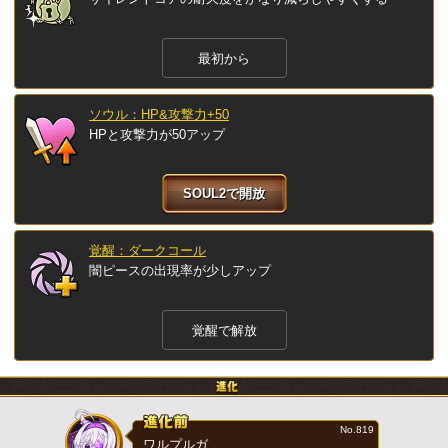
最初から
ソウル：HP&攻撃力+50
HPと攻撃力が50アップ
SOUL2で開放
覚醒：ダークコール
闇ピースの出現率が少しアップ
覚醒で解放
No.819
ワルプルガ