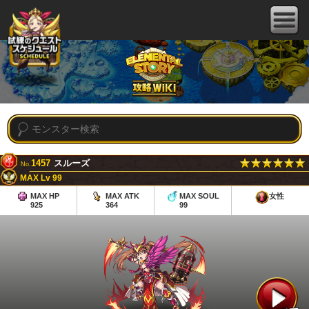
1457
スルーズ
No.
MAX Lv 99
MAX HP
MAX ATK
MAX SOUL
女性
925
364
99