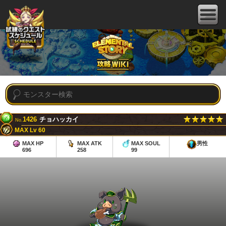
1426
チョハッカイ
No.
MAX Lv 60
MAX HP
MAX ATK
MAX SOUL
男性
696
258
99