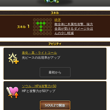
砕牙
敵全体に木属性攻撃、味方
全員が受けるダメージをほ
んの少し軽減
進化：真・ライトコール
光ピースの出現率がアップ
最初から
ソウル：HP&攻撃力+50
HPと攻撃力が50アップ
SOUL2で開放