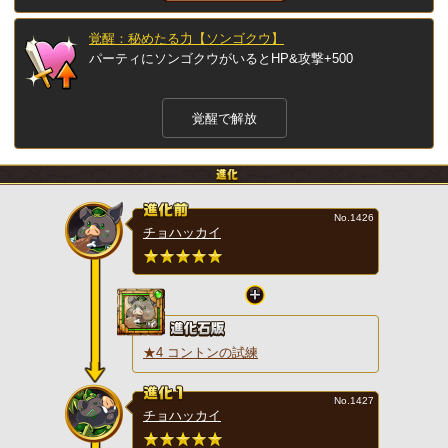
覚醒：秘めたる力【ソンゴクウ】
パーティにソンゴクウがいるとHP&攻撃+500
覚醒で解放
No.1426
チョハッカイ
★4 コントンの試練
No.1427
チョハッカイ