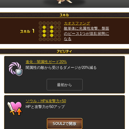
カオスファング
敵単体に光属性攻撃、盤面
のピース1つが混乱状態に
なる
進化：闇属性ガード20%
闇属性の敵から受けるダメージが20%減る
最初から
ソウル：HP&攻撃力+50
HPと攻撃力が50アップ
SOUL2で開放