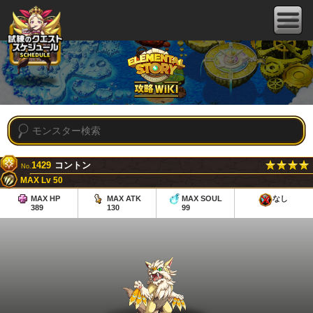
1429
コントン
No.
MAX Lv 50
MAX HP
MAX ATK
MAX SOUL
なし
389
130
99