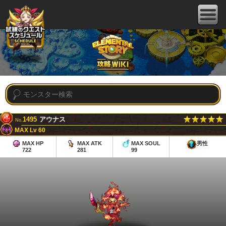
1495
アウナス
No.
MAX Lv 60
MAX HP
MAX ATK
MAX SOUL
男性
722
281
99