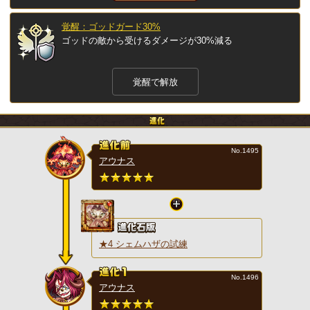
覚醒：ゴッドガード30%
ゴッドの敵から受けるダメージが30%減る
覚醒で解放
No.1495
アウナス
★4 シェムハザの試練
No.1496
アウナス