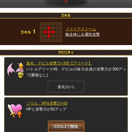
ファイアストーム
敵全体に火属性攻撃
進化：デビル攻撃力+300【アリーナ】
バトルアリーナ時、デビルの味方全員の攻撃力が300アッ
プ(重複なし)
進化1から
ソウル：HP&攻撃力+50
HPと攻撃力が50アップ
SOUL2で開放