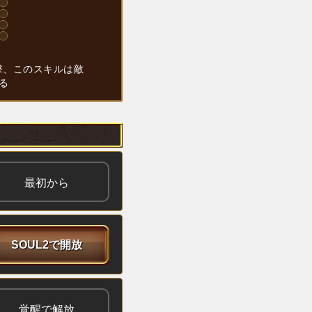
撃、このスキルは敵
る
最初から
SOUL2で開放
覚醒で解放