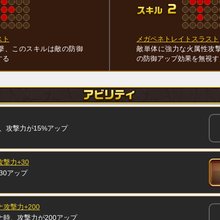
スト
メガペネトレイトスラスト
撃、このスキルは敵の防御
敵単体に強力な火属性攻
する
の防御アップ効果を無視す
、攻撃力が15%アップ
攻撃力+30
30アップ
攻撃力+200
ナ時、攻撃力が200アップ