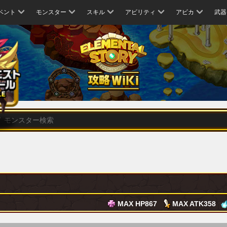
ベント
モンスター
スキル
アビリティ
アビカ
武器
MAX HP
867
MAX ATK
358