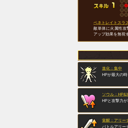
ペネトレイトスラ
敵単体に火属性攻
アップ効果を無視
進化：集中
HPが最大の時
ソウル：HP&
HPと攻撃力が
覚醒：アリーナ
バトルアリー