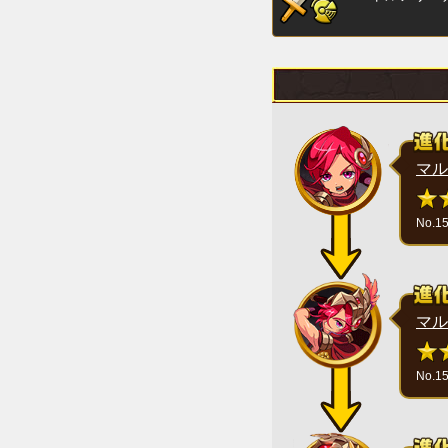
マル
No.1
マル
No.1