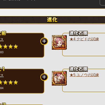
★4 クピドの試練
ス
583
★5 ユノウの試練
ス
584