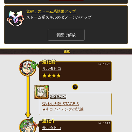
覚醒：ストーム系効果アップ
ストーム系スキルのダメージがアップ
覚醒で解放
No.1622
サルタヒコ
森林の大陸 STAGE 5
★4 コノハテングの試練
No.1623
サルタヒコ