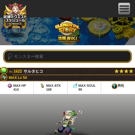
1622
サルタヒコ
No.
MAX Lv 50
MAX HP
MAX ATK
MAX SOUL
男性
414
168
99