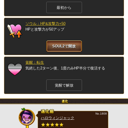
最初から
ソウル：HP&攻撃力+50
HPと攻撃力が50アップ
SOUL2で開放
覚醒：転生
気絶した2ターン後、1度のみHP半分で復活する
覚醒で解放
No.1808
ハロウィンジャック