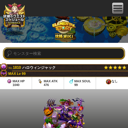
1810
ハロウィンジャック
No.
MAX Lv 99
MAX HP
MAX ATK
MAX SOUL
なし
1040
476
99