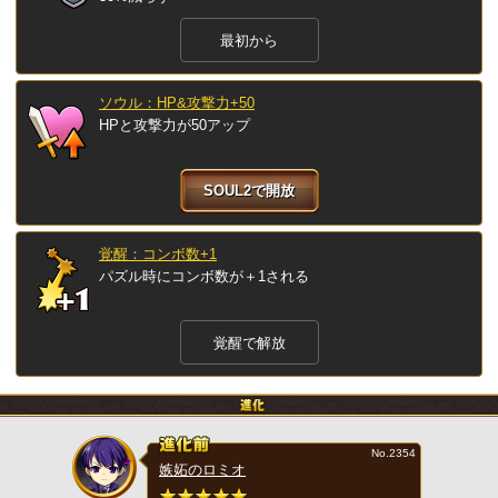
最初から
ソウル：HP&攻撃力+50
HPと攻撃力が50アップ
SOUL2で開放
覚醒：コンボ数+1
パズル時にコンボ数が＋1される
覚醒で解放
No.2354
嫉妬のロミオ