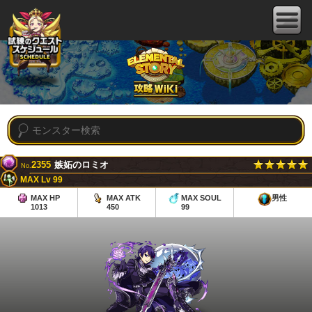
2355
嫉妬のロミオ
No.
MAX Lv 99
MAX HP
MAX ATK
MAX SOUL
男性
1013
450
99