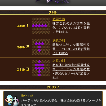
戦闘準備
味方全員の次の攻撃を強
化、このスキルは必ず最初
に行動する
決意の剣
敵単体に強力な闇属性攻
撃、このスキルは必ず最初
に行動する
名家の剣
敵全体に超強力な闇属性攻
撃、パーティの男性の数
×1000のダメージが加算さ
れる
進化：絆
パーティが男性4人の場合、味方全員の受けるダメージを
30%減らす