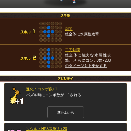
剣閃
敵全体に水属性攻撃
二刀剣閃
敵全体に強力な水属性攻
撃、さらにコンボ数×200
のダメージを上乗せする
進化：コンボ数+1
パズル時にコンボ数が＋1される
進化1から
ソウル：HP&攻撃力+20