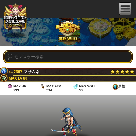
2603
マサムネ
No.
MAX Lv 80
MAX HP
MAX ATK
MAX SOUL
男性
799
334
99