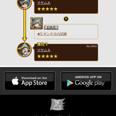
マサムネ
★5 ギンチヨの試練
No.2604
マサムネ