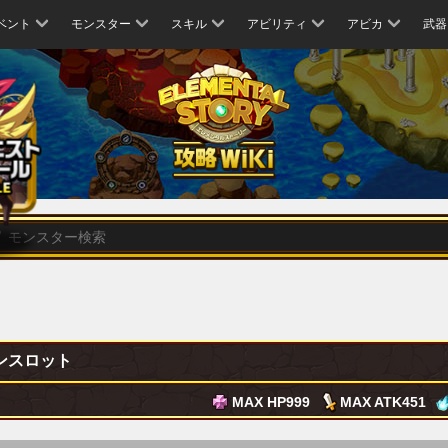
ベント
モンスター
スキル
アビリティ
アビカ
武器
ンスロット
MAX HP
999
MAX ATK
451