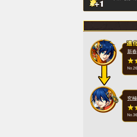
新春
No.2
究極
No.3