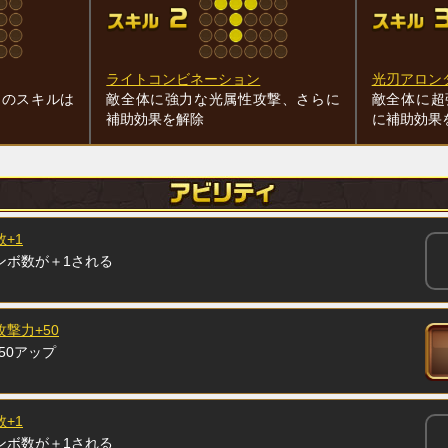
ライトコンビネーション
光刃アロン
このスキルは
敵全体に強力な光属性攻撃、さらに
敵全体に超
補助効果を解除
に補助効果
+1
ンボ数が＋1される
攻撃力+50
50アップ
+1
ンボ数が＋1される