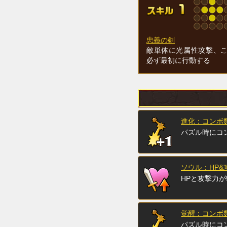
忠義の剣
敵単体に光属性攻撃、
必ず最初に行動する
進化：コンボ数
パズル時にコ
ソウル：HP&
HPと攻撃力が
覚醒：コンボ数
パズル時にコ