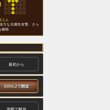
ダイト
強力な光属性攻撃、さら
を解除
最初から
SOUL2で開放
覚醒で解放