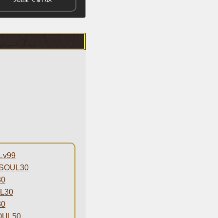
v99
OUL30
0
L30
0
UL50