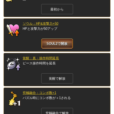
最初から
ソウル：HP&攻撃力+50
HPと攻撃力が50アップ
SOUL2で開放
覚醒：真・操作時間延長
ピース操作時間を延長
覚醒で解放
究極融合：コンボ数+1
パズル時にコンボ数が＋1される
究極融合で解放