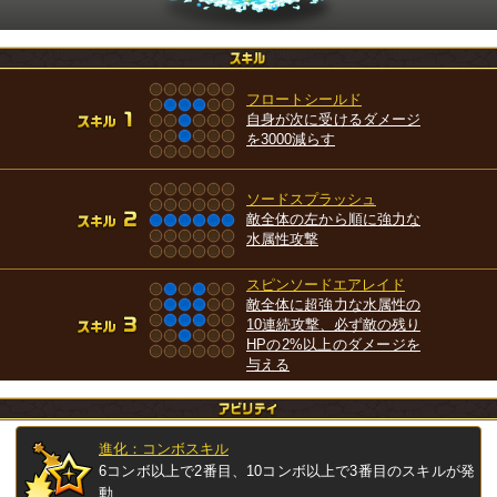
フロートシールド
自身が次に受けるダメージ
を3000減らす
ソードスプラッシュ
敵全体の左から順に強力な
水属性攻撃
スピンソードエアレイド
敵全体に超強力な水属性の
10連続攻撃、必ず敵の残り
HPの2%以上のダメージを
与える
進化：コンボスキル
6コンボ以上で2番目、10コンボ以上で3番目のスキルが発
動