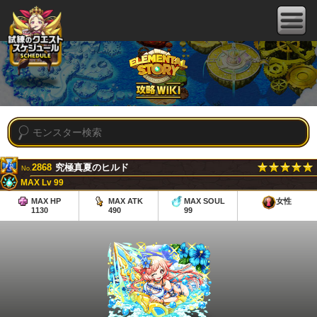
2868
究極真夏のヒルド
No.
MAX Lv 99
MAX HP
MAX ATK
MAX SOUL
女性
1130
490
99