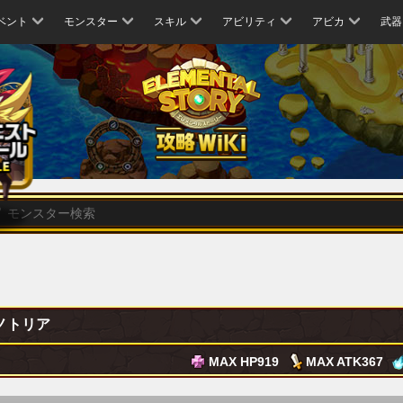
ベント
モンスター
スキル
アビリティ
アビカ
武器
ノトリア
MAX HP
919
MAX ATK
367