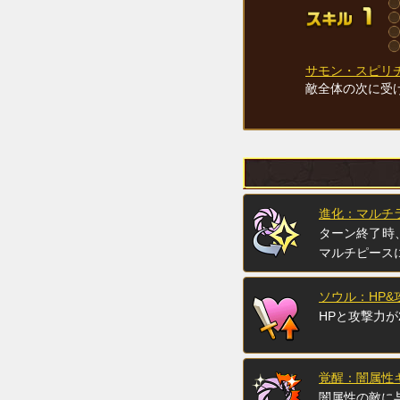
サモン・スピリ
敵全体の次に受
進化：マルチ
ターン終了時
マルチピース
ソウル：HP&
HPと攻撃力が
覚醒：闇属性キ
闇属性の敵に