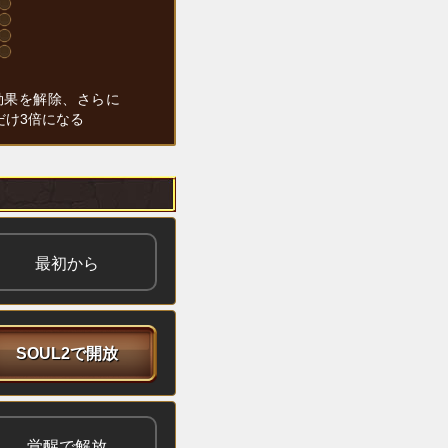
効果を解除、さらに
だけ3倍になる
最初から
SOUL2で開放
覚醒で解放