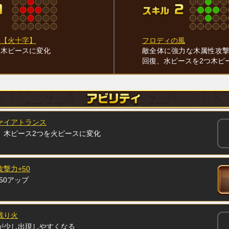
換【火十字】
フロディの風
を木ピースに変化
敵全体に強力な木属性攻撃
回復、水ピースを2つ木ピ
ァイアトランス
、木ピース2つを火ピースに変化
攻撃力+50
50アップ
残り火
が少し出現しやすくなる