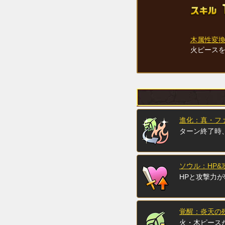
木属性変
火ピース
進化：真・フ
ターン終了時
ソウル：HP&
HPと攻撃力が
覚醒：炎天の
火・木ピース