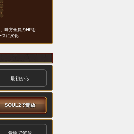
、味方全員のHPを
ースに変化
最初から
SOUL2で開放
覚醒で解放