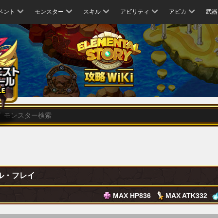
ベント
モンスター
スキル
アビリティ
アビカ
武器
ル・フレイ
MAX HP
836
MAX ATK
332