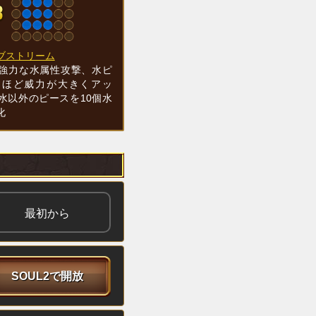
ブストリーム
強力な水属性攻撃、水ピ
すほど威力が大きくアッ
水以外のピースを10個水
化
最初から
SOUL2で開放