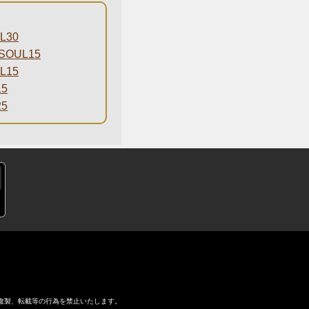
L30
OUL15
L15
5
5
複製、転載等の行為を禁止いたします。