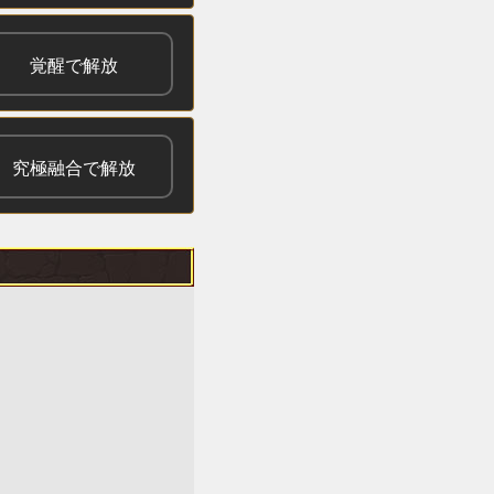
覚醒で解放
究極融合で解放