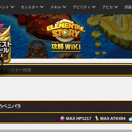
ベント
モンスター
スキル
アビリティ
アビカ
武器
のベニバラ
MAX HP
1217
MAX ATK
494