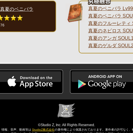
真夏のベニバラ Lv99
真夏のベニバラ
真夏のベニバラ SOU
真夏のフルーレティ S
776
真夏のネビロス SOU
真夏のアンガ SOUL1
真夏のゲルダ SOUL2
©Studio Z, Inc. All Rights Reserved.
、情報、音声、動画等は
StudioZ株式会社
の著作権により保護されております。
著作者の許可なく、