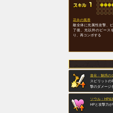
花弁の風香
敵全体に光属性攻撃、
了後、光以外のピース
り、再コンボする
進化：魅惑の
スピリットの
撃のダメージ
ソウル：HP&
HPと攻撃力が