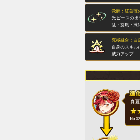
覚醒：紅薔薇
光ピースの出
乱・旋風・凍
究極融合：白
自身のスキル
威力アップ
真夏
No.3