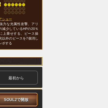
アショー
強力な光属性攻撃、アリ
の減少しているHPの20％
に上乗せする、ピース操
光以外のピースを7個消し
ンボする
最初から
SOUL2で開放