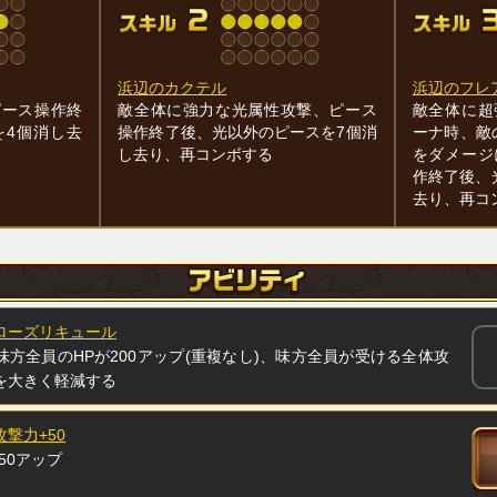
浜辺のカクテル
浜辺のフレ
ピース操作終
敵全体に強力な光属性攻撃、ピース
敵全体に超
を4個消し去
操作終了後、光以外のピースを7個消
ーナ時、敵
し去り、再コンボする
をダメージ
作終了後、
去り、再コ
ローズリキュール
味方全員のHPが200アップ(重複なし)、味方全員が受ける全体攻
を大きく軽減する
攻撃力+50
50アップ