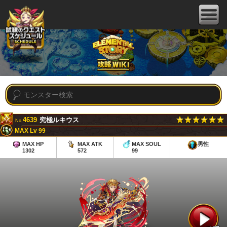
4639
究極ルキウス
No.
MAX Lv 99
MAX HP
MAX ATK
MAX SOUL
男性
1302
572
99