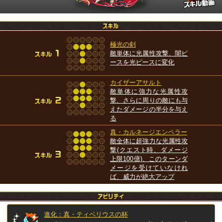
極光の剣
敵単体に光属性攻撃、闇ピ
ースを光ピースに変化
カイザーアサルト
敵単体に強力な光属性攻
撃、さらに周りの敵にも与
えたダメージの半分を与え
る
真・カルネージエンペラー
敵全体に超強力な光属性攻
撃(クエスト時、ダメージ
上限100億)、このターンダ
メージを受けていなけれ
ば、威力が絶大アップ
進化：真・ティベリウスの杯