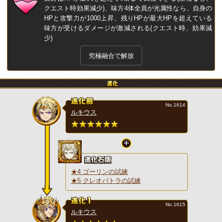
クエスト時効果減少)、味方4体全員が光属性なら、自身の
HPと攻撃力が1000上昇、残りHPが最大HPを超えている
味方が受けるダメージが激減される(クエスト時、効果減
少)
究極融合で解放
No.1614
ルキウス
★4 ゴーリンの試練
★5 クレオパトラの試練
No.1615
ルキウス