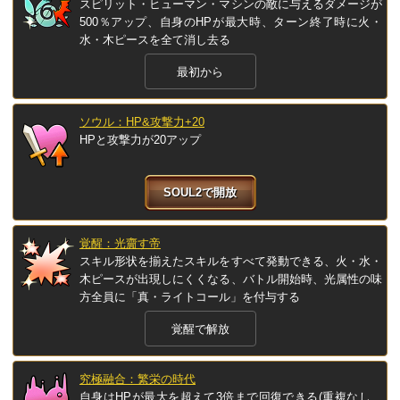
スピリット・ヒューマン・マシンの敵に与えるダメージが
500％アップ、自身のHPが最大時、ターン終了時に火・
水・木ピースを全て消し去る
最初から
ソウル：HP&攻撃力+20
HPと攻撃力が20アップ
SOUL2で開放
覚醒：光齎す帝
スキル形状を揃えたスキルをすべて発動できる、火・水・
木ピースが出現しにくくなる、バトル開始時、光属性の味
方全員に「真・ライトコール」を付与する
覚醒で解放
究極融合：繁栄の時代
自身はHPが最大を超えて3倍まで回復できる(重複なし、