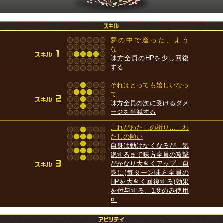
夢の中で逢った、よう
な……
味方全員のHPを少し回復
する
それはとっても嬉しいなっ
て
味方全員の次に受けるダメ
ージを半減する
これがわたしの祈り……わ
たしの願い
自身は動けなくなるが、気
絶するまで味方全員の攻撃
がかなり大きくアップ、自
身に(毎ターン味方全員の
HPを大きく回復する)効果
を付与する、1度のみ使用
可