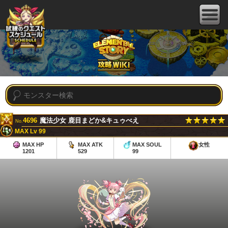
4696
魔法少女 鹿目まどか&キュゥべえ
No.
MAX Lv 99
MAX HP
MAX ATK
MAX SOUL
女性
1201
529
99