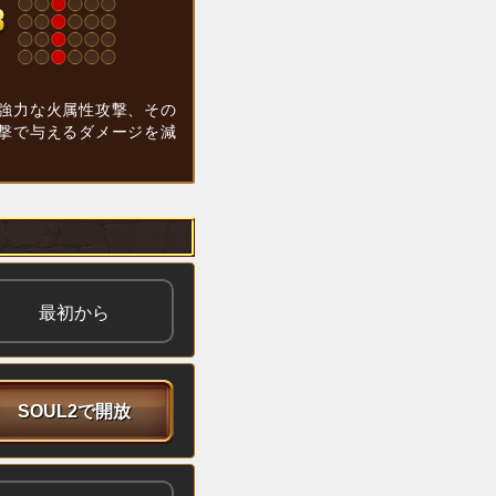
強力な火属性攻撃、その
撃で与えるダメージを減
最初から
SOUL2で開放