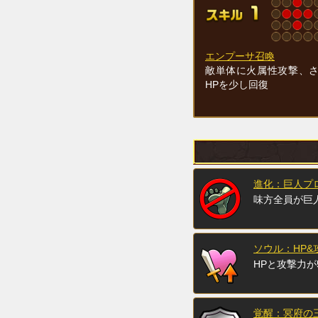
エンプーサ召喚
敵単体に火属性攻撃、
HPを少し回復
進化：巨人プ
味方全員が巨
ソウル：HP&
HPと攻撃力が
覚醒：冥府の