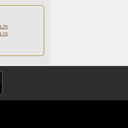
L25
L15