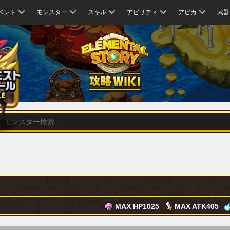
ベント
モンスター
スキル
アビリティ
アビカ
武器
MAX HP
1025
MAX ATK
405