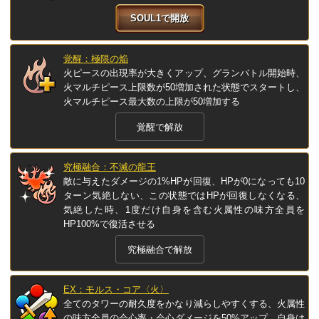
SOUL1で開放
覚醒：極限の焔
火ピースの出現率が大きくアップ、グランバトル開始時、
火マルチピース上限数が50増加された状態でスタートし、
火マルチピース最大数の上限が50増加する
覚醒で解放
究極融合：不滅の龍王
敵に与えたダメージの1%HPが回復、HPが0になっても10
ターン気絶しない、この状態ではHPが回復しなくなる、
気絶した時、1度だけ自身を含む火属性の味方全員を
HP100%で復活させる
究極融合で解放
EX：モルス・コア〈火〉
全てのタワーの耐久度をかなり減らしやすくする、火属性
の味方全員の会心率・会心ダメージを50%アップ、自身は