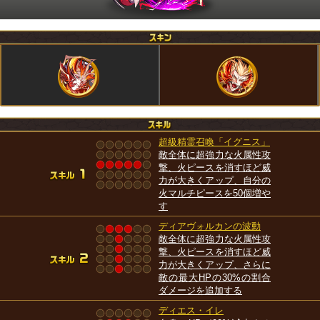
超級精霊召喚「イグニス」
敵全体に超強力な火属性攻
撃、火ピースを消すほど威
力が大きくアップ、自分の
火マルチピースを50個増や
す
ディアヴォルカンの波動
敵全体に超強力な火属性攻
撃、火ピースを消すほど威
力が大きくアップ、さらに
敵の最大HPの30%の割合
ダメージを追加する
ディエス・イレ