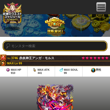
3746
赤炎神王アンガ・モルス
No.
MAX Lv 99
MAX HP
MAX ATK
MAX SOUL
男性
910
441
99