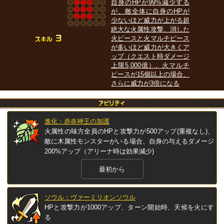
自身のHPが99%減少する
が、敵全体に自身のHPが
少ないほど威力が上がる超
絶大な火属性攻撃、消した
火ピースと火マルチピース
が多いほど威力が大きくア
ップ（クエスト時ダメージ
上限5,000億）、火マルチ
ピースが15個以上の場合、
さらに威力が3倍になる
進化：赤炎神王の加護
火属性の味方全員のHPと攻撃力が500アップ(重複なし)、
敵に木属性モンスターがいる場合、自身の与えるダメージ
200%アップ（アリーナ時は効果減少)
最初から
ソウル：ヴァーミリオンソウル
HPと攻撃力が1000アップ、ターン開始時、天候を火にす
る