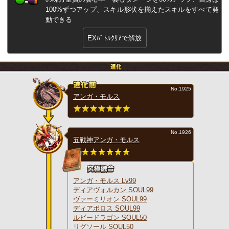
100%ずつアップ、スキル形状を揃えたスキルをすべて発
動できる
EXﾊﾞﾄﾙｸﾘｱで解放
No.1925
アンガ・モルス
No.1926
五戦神アンガ・モルス
アンガ・モルス Lv99
ディアヴォルカン SOUL99
ヴァーミリオン SOUL99
ディアボロス SOUL99
ルビードラゴン SOUL50
リグソール SOUL50